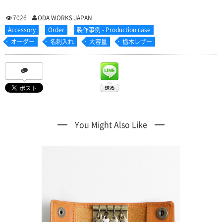
7026
ODA WORKS JAPAN
Accessory
Order
製作事例 - Production case
オーダー
名刺入れ
大容量
栃木レザー
You Might Also Like