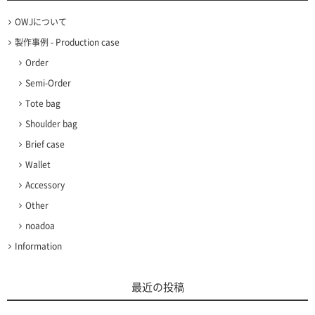
OWJについて
製作事例 - Production case
Order
Semi-Order
Tote bag
Shoulder bag
Brief case
Wallet
Accessory
Other
noadoa
Information
最近の投稿