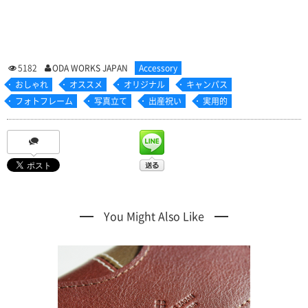
5182
ODA WORKS JAPAN
Accessory
おしゃれ
オススメ
オリジナル
キャンパス
フォトフレーム
写真立て
出産祝い
実用的
You Might Also Like