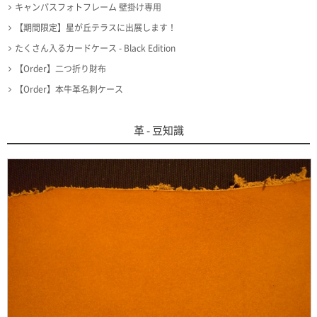
キャンパスフォトフレーム 壁掛け専用
【期間限定】星が丘テラスに出展します！
たくさん入るカードケース - Black Edition
【Order】二つ折り財布
【Order】本牛革名刺ケース
革 - 豆知識