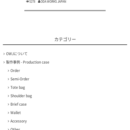
5278
ODA WORKS JAPAN
カテゴリー
OWJについて
製作事例 - Production case
Order
Semi-Order
Tote bag
Shoulder bag
Brief case
Wallet
Accessory
Other