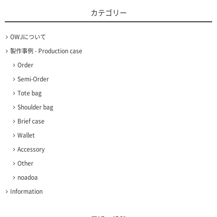
カテゴリー
OWJについて
製作事例 - Production case
Order
Semi-Order
Tote bag
Shoulder bag
Brief case
Wallet
Accessory
Other
noadoa
Information