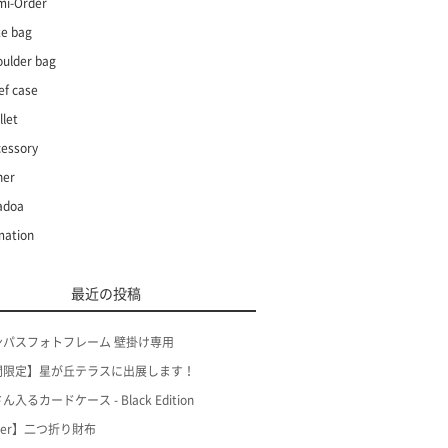
mi-Order
te bag
oulder bag
ef case
let
cessory
her
adoa
mation
最近の投稿
ンパスフォトフレーム 壁掛け専用
間限定】星が丘テラスに出展します！
入るカードケース - Black Edition
der】二つ折り財布