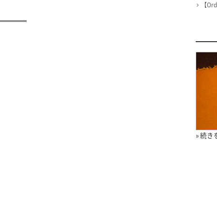
【Or
» 続