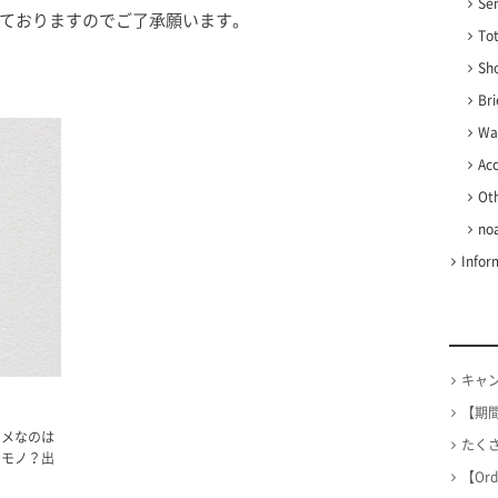
Se
ておりますのでご了承願います。
To
Sh
Bri
Wal
Ac
Ot
no
Infor
キャ
【期
スメなのは
たくさん
なモノ？出
【Or