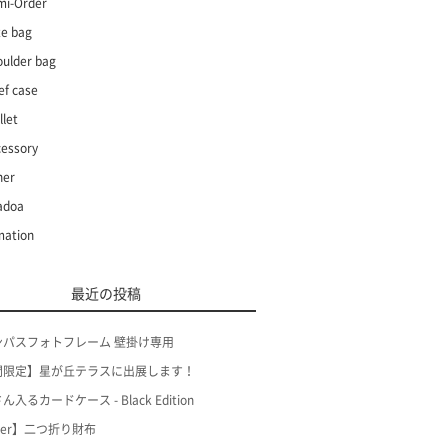
mi-Order
te bag
oulder bag
ef case
let
cessory
her
adoa
mation
最近の投稿
ンパスフォトフレーム 壁掛け専用
間限定】星が丘テラスに出展します！
入るカードケース - Black Edition
der】二つ折り財布