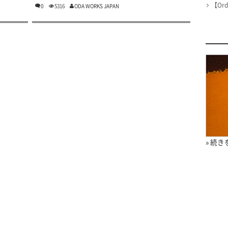
【Or
0
5316
ODA WORKS JAPAN
» 続