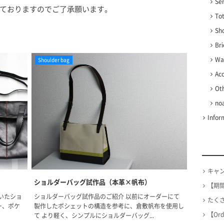
Se
ておりますのでご了承願います。
To
Sh
Bri
Wal
Shoulder bag
Ac
Ot
no
Infor
キャ
ショルダーバッグ試作品（本革×帆布）
【期
していたショ
ショルダーバッグ試作品のご紹介 以前にオーダーにて
たくさん
ー、ポケ
製作したポシェットの構造を参考に、倉敷帆布を使用し
【Or
て より軽く、シンプルにショルダーバッグ...