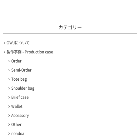
カテゴリー
OWJについて
製作事例 - Production case
Order
Semi-Order
Tote bag
Shoulder bag
Brief case
Wallet
Accessory
Other
noadoa