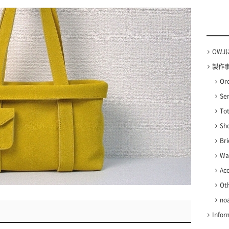
OWJ
製作事例
Or
Se
To
Sh
Bri
Wal
Ac
Ot
no
Infor