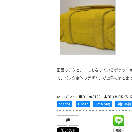
正面のアクセントにもなっているポケットが
て、バッグ全体のデザインが上手にまと
コメント
0
6197
ODA WORKS J
noadoa
Order
Tote bag
製作事例 - 