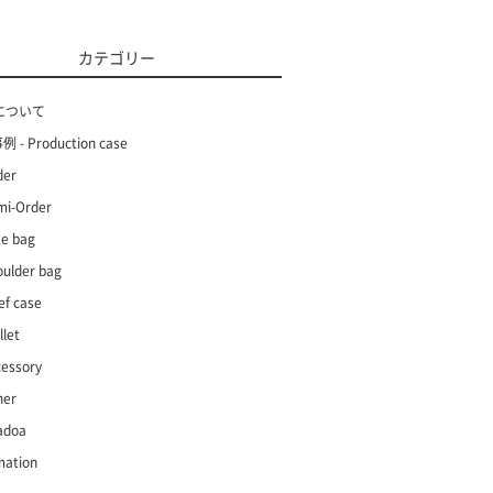
カテゴリー
について
 - Production case
der
mi-Order
te bag
oulder bag
ef case
let
cessory
her
adoa
mation