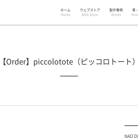
ホーム
ウェブストア
製作事例
革 
Home
Web Store
Works
Kno
【Order】piccolotote（ピッコロトート
NAO D