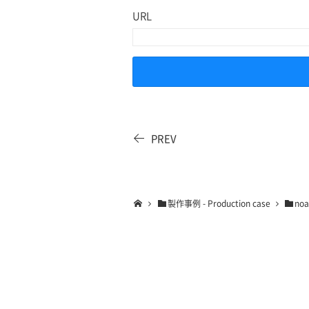
URL
PREV
製作事例 - Production case
noa