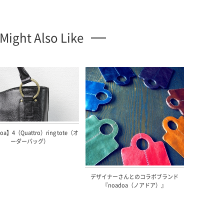
Might Also Like
oa】4（Quattro）ring tote（オ
ーダーバッグ）
デザイナーさんとのコラボブランド
『noadoa（ノアドア）』