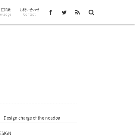
– 豆知識
お問い合わせ
wledge
Contact
）
Design charge of the noadoa
ESIGN