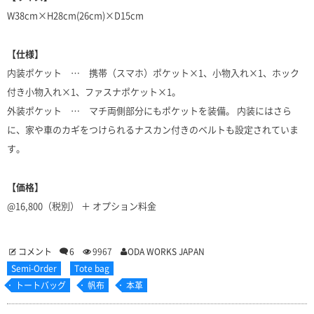
W38cm×H28cm(26cm)×D15cm
【仕様】
内装ポケット … 携帯（スマホ）ポケット×1、小物入れ×1、ホック
付き小物入れ×1、ファスナポケット×1。
外装ポケット … マチ両側部分にもポケットを装備。 内装にはさら
に、家や車のカギをつけられるナスカン付きのベルトも設定されていま
す。
【価格】
@16,800（税別） ＋ オプション料金
コメント
6
9967
ODA WORKS JAPAN
Semi-Order
Tote bag
トートバッグ
帆布
本革