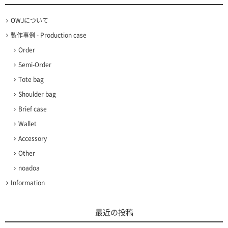
OWJについて
製作事例 - Production case
Order
Semi-Order
Tote bag
Shoulder bag
Brief case
Wallet
Accessory
Other
noadoa
Information
最近の投稿